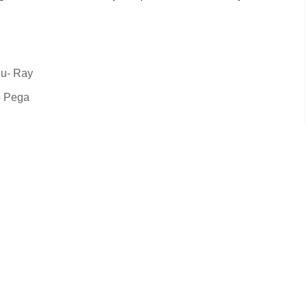
lu- Ray
o Pega