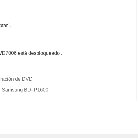
tar".
 MWD7006 está desbloqueado .
aración de DVD
 un Samsung BD- P1600