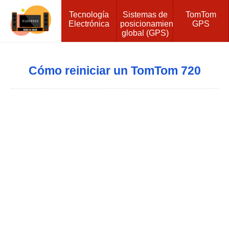
Tecnología
Sistemas de
TomTom
Electrónica
posicionamiento
GPS
global (GPS)
Cómo reiniciar un TomTom 720