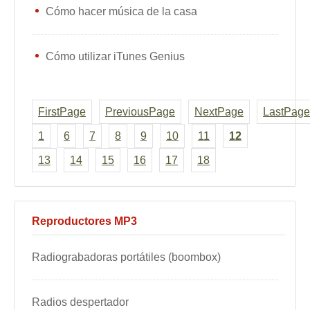
Cómo hacer música de la casa
Cómo utilizar iTunes Genius
FirstPage
PreviousPage
NextPage
LastPage
1
6
7
8
9
10
11
12
13
14
15
16
17
18
Reproductores MP3
Radiograbadoras portátiles (boombox)
Radios despertador