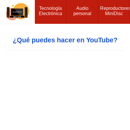
Tecnología
Audio
Reproductore
Electrónica
personal
MiniDisc
¿Qué puedes hacer en YouTube?