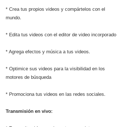
* Crea tus propios videos y compártelos con el
mundo.
* Edita tus videos con el editor de video incorporado
* Agrega efectos y música a tus videos.
* Optimice sus videos para la visibilidad en los
motores de búsqueda
* Promociona tus videos en las redes sociales.
Transmisión en vivo: