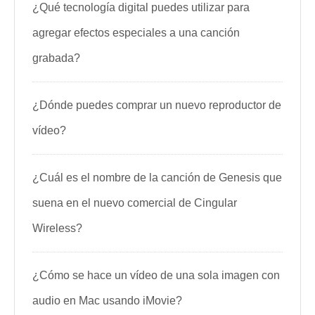
¿Qué tecnología digital puedes utilizar para
agregar efectos especiales a una canción
grabada?
¿Dónde puedes comprar un nuevo reproductor de
vídeo?
¿Cuál es el nombre de la canción de Genesis que
suena en el nuevo comercial de Cingular
Wireless?
¿Cómo se hace un vídeo de una sola imagen con
audio en Mac usando iMovie?