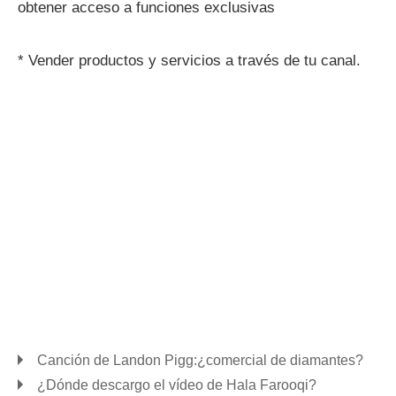
obtener acceso a funciones exclusivas
* Vender productos y servicios a través de tu canal.
Canción de Landon Pigg:¿comercial de diamantes?
¿Dónde descargo el vídeo de Hala Farooqi?