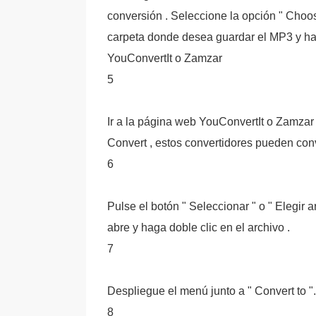
conversión . Seleccione la opción " Choo
carpeta donde desea guardar el MP3 y hag
YouConvertIt o Zamzar
5
Ir a la página web YouConvertIt o Zamzar 
Convert , estos convertidores pueden conv
6
Pulse el botón " Seleccionar " o " Elegir 
abre y haga doble clic en el archivo .
7
Despliegue el menú junto a " Convert to ". 
8