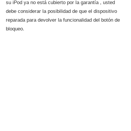
su iPod ya no está cubierto por la garantía , usted
debe considerar la posibilidad de que el dispositivo
reparada para devolver la funcionalidad del botón de
bloqueo.