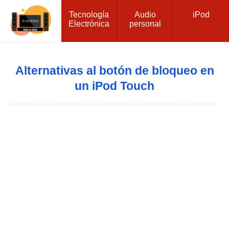
Tecnología
Audio
iPod
Electrónica
personal
Alternativas al botón de bloqueo en
un iPod Touch