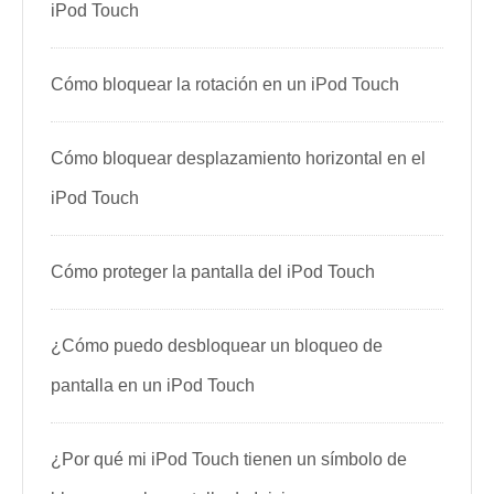
iPod Touch
Cómo bloquear la rotación en un iPod Touch
Cómo bloquear desplazamiento horizontal en el
iPod Touch
Cómo proteger la pantalla del iPod Touch
¿Cómo puedo desbloquear un bloqueo de
pantalla en un iPod Touch
¿Por qué mi iPod Touch tienen un símbolo de