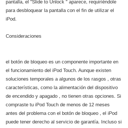
pantalla, el "Slide to Unlock " aparece, requiriéndole
para desbloquear la pantalla con el fin de utilizar el
iPod.
Consideraciones
el botón de bloqueo es un componente importante en
el funcionamiento del iPod Touch. Aunque existen
soluciones temporales a algunos de los rasgos , otras
características, como la alimentación del dispositivo
de encendido y apagado , no tienen otras opciones. Si
compraste tu iPod Touch de menos de 12 meses
antes del problema con el botón de bloqueo , el iPod
puede tener derecho al servicio de garantía. Incluso si