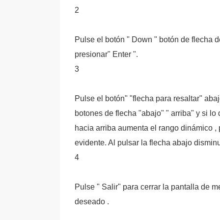
2
Pulse el botón " Down " botón de flecha d
presionar" Enter ".
3
Pulse el botón" "flecha para resaltar" aba
botones de flecha "abajo" " arriba" y si l
hacia arriba aumenta el rango dinámico , p
evidente. Al pulsar la flecha abajo dismin
4
Pulse " Salir" para cerrar la pantalla de 
deseado .