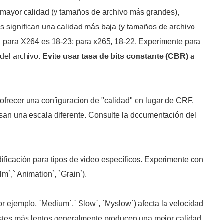
 mayor calidad (y tamaños de archivo más grandes),
s significan una calidad más baja (y tamaños de archivo
 para X264 es 18-23; para x265, 18-22. Experimente para
 del archivo.
Evite usar tasa de bits constante (CBR) a
frecer una configuración de "calidad" en lugar de CRF.
san una escala diferente. Consulte la documentación del
ificación para tipos de video específicos. Experimente con
m`,` Animation`, `Grain`).
or ejemplo, `Medium`,` Slow`, `Myslow`) afecta la velocidad
justes más lentos generalmente producen una mejor calidad,