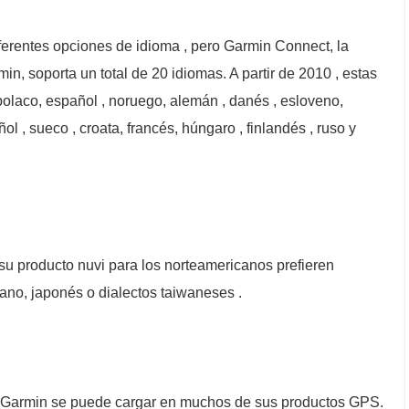
ferentes opciones de idioma , pero Garmin Connect, la
n, soporta un total de 20 idiomas. A partir de 2010 , estas
 polaco, español , noruego, alemán , danés , esloveno,
l , sueco , croata, francés, húngaro , finlandés , ruso y
u producto nuvi para los norteamericanos prefieren
ano, japonés o dialectos taiwaneses .
e Garmin se puede cargar en muchos de sus productos GPS.