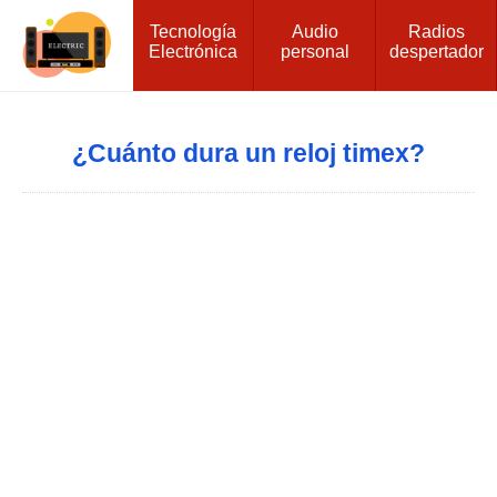
Tecnología
Audio
Radios
Electrónica
personal
despertador
¿Cuánto dura un reloj timex?