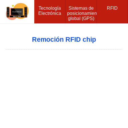
Tecnología
Sistemas de
RFID
Electrónica
posicionamiento
global (GPS)
Remoción RFID chip