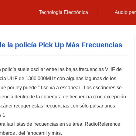
Tecnología Electrónica
Audio per
e la policía Pick Up Más Frecuencias
 policía suele oscilar entre las bajas frecuencias VHF de
encia UHF de 1300.000MHz con algunas lagunas de los
 que por ley puede " t se va a escanear . Los escáneres se
uencia dentro de la cobertura de frecuencia (con excepción
scáner recoger estas frecuencias con sólo pulsar unos
s 1
ara las listas de frecuencias en su área. RadioReference
mberos , del ferrocarril y más.